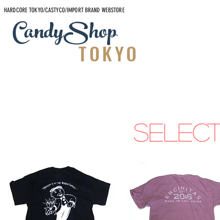
HARDCORE TOKYO/CASTYCO/IMPORT BRAND WEBSTORE
CandyShop
TOKYO
SELEC