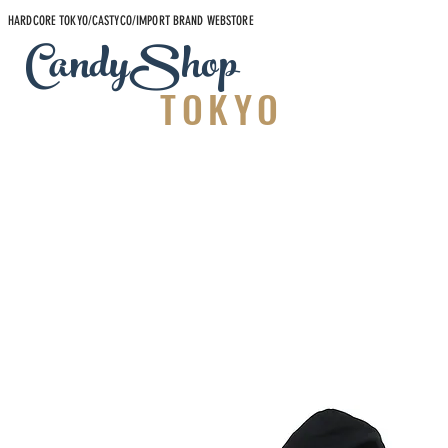
HARDCORE TOKYO/CASTYCO/IMPORT BRAND WEBSTORE
CandyShop
TOKYO