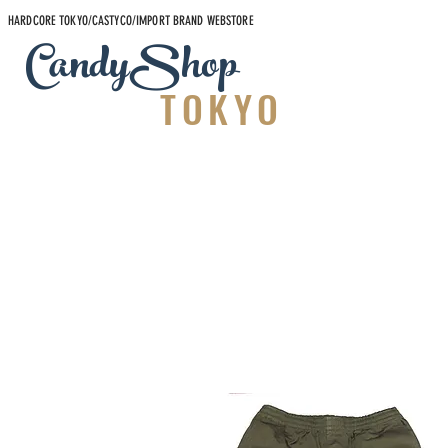
HARDCORE TOKYO/CASTYCO/IMPORT BRAND WEBSTORE
CandyShop
TOKYO