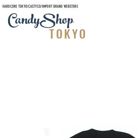
HARDCORE TOKYO/CASTYCO/IMPORT BRAND WEBSTORE
CandyShop
TOKYO