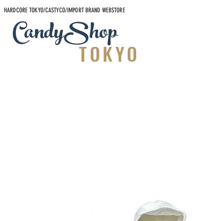
HARDCORE TOKYO/CASTYCO/IMPORT BRAND WEBSTORE
CandyShop
TOKYO